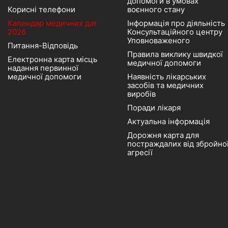
допомоги в умовах
Корисні телефони
воєнного стану
Календар медичних дат
Інформація про діяльність
2026
Консультаційного центру
Уповноваженого
Питання-Відповідь
Правила виклику швидкої
Електронна карта місць
медичної допомоги
надання первинної
медичної допомоги
Наявність лікарських
засобів та медичних
виробів
Поради лікаря
Актуальна інформація
Дорожня карта для
постраждалих від збройно
агресії