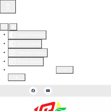
Інструменти доступності
Інверсія кольорів
Монохромний
Зчитувач з екрана
Режим читання
Розмір шрифту
100
%