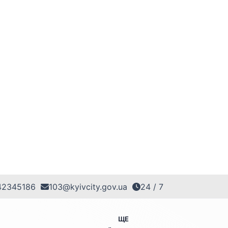
42345186
103@kyivcity.gov.ua
24 / 7
ЩЕ