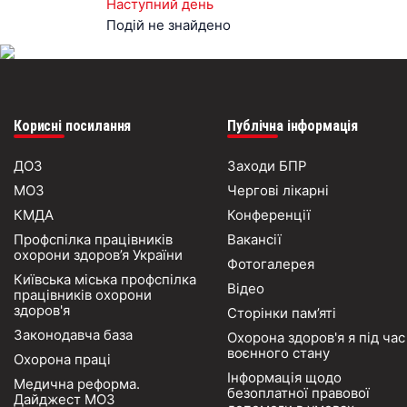
Наступний день
Подій не знайдено
Корисні посилання
Публічна інформація
ДОЗ
Заходи БПР
МОЗ
Чергові лікарні
КМДА
Конференції
Профспілка працівників
Вакансії
охорони здоров’я України
Фотогалерея
Київська міська профспілка
Відео
працівників охорони
здоров'я
Сторінки пам’яті
Законодавча база
Охорона здоров'я я під час
воєнного стану
Охорона праці
Інформація щодо
Медична реформа.
безоплатної правової
Дайджест МОЗ