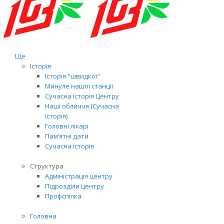
Ще
Історія
Історія "швидкої"
Минуле нашої станції
Сучасна історія Центру
Наші обличчя (Сучасна
історія)
Головні лікарі
Пам’ятні дати
Сучасна історія
Структура
Адміністрація центру
Підрозділи центру
Профспілка
Головна