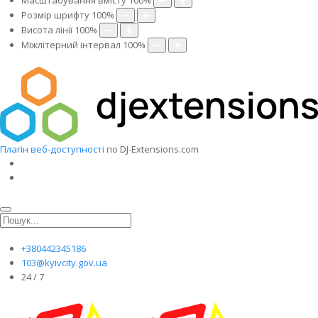
Масштабування вмісту
100
%
Розмір шрифту
100
%
Висота лінії
100
%
Міжлітерний інтервал
100
%
Плагін веб-доступності
по DJ-Extensions.com
+380442345186
103@kyivcity.gov.ua
24 / 7