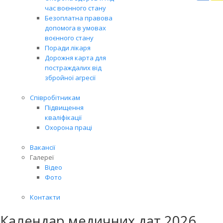
Вря
час воєнного стану
біл
Безоплатна правова
житт
допомога в умовах
раз
воєнного стану
Поради лікаря
Дорожня карта для
постраждалих від
збройної агресії
Співробітникам
Підвищення
кваліфікації
Охорона праці
Вакансії
Галереї
Відео
Фото
Контакти
Календар медичних дат 2026