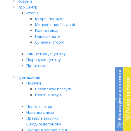
Новини
Про Центр
Історія
Історія "швидкої"
Минуле нашої станції
Головні лікарі
Пам’ятні дати
Сучасна історія
Адміністрація центру
Підрозділи центру
Бл
Профспілка
до
Благодійна допомога
Громадянам
Платні послуги
Підт
Послуги
діял
Безоплатні послуги
екст
Платні послуги
‹
‹
меди
доп
Чергові лікарні
в
Наявність ліків
Укра
Правила виклику
благ
швидкої допомоги
доп
Охорона здоров'я під