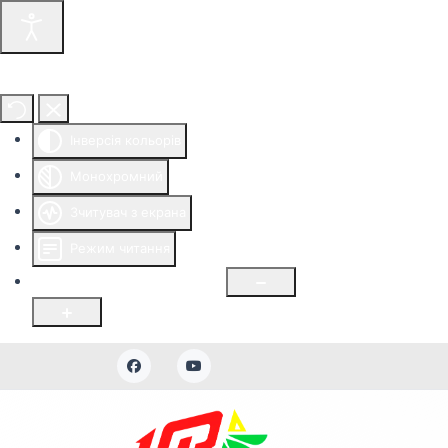
Інструменти доступності
Інверсія кольорів
Монохромний
Зчитувач з екрана
Режим читання
Розмір шрифту
100
%