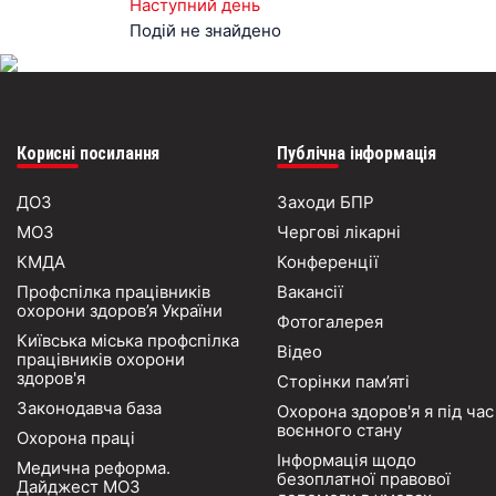
Наступний день
Подій не знайдено
Корисні посилання
Публічна інформація
ДОЗ
Заходи БПР
МОЗ
Чергові лікарні
КМДА
Конференції
Профспілка працівників
Вакансії
охорони здоров’я України
Фотогалерея
Київська міська профспілка
Відео
працівників охорони
здоров'я
Сторінки пам’яті
Законодавча база
Охорона здоров'я я під час
воєнного стану
Охорона праці
Інформація щодо
Медична реформа.
безоплатної правової
Дайджест МОЗ