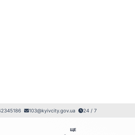
42345186
103@kyivcity.gov.ua
24 / 7
ЩЕ