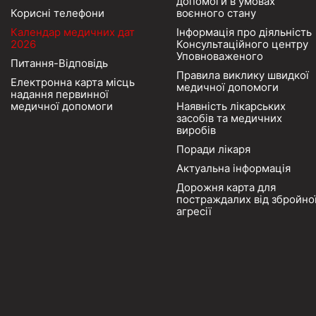
допомоги в умовах
Корисні телефони
воєнного стану
Календар медичних дат
Інформація про діяльність
2026
Консультаційного центру
Уповноваженого
Питання-Відповідь
Правила виклику швидкої
Електронна карта місць
медичної допомоги
надання первинної
медичної допомоги
Наявність лікарських
засобів та медичних
виробів
Поради лікаря
Актуальна інформація
Дорожня карта для
постраждалих від збройно
агресії