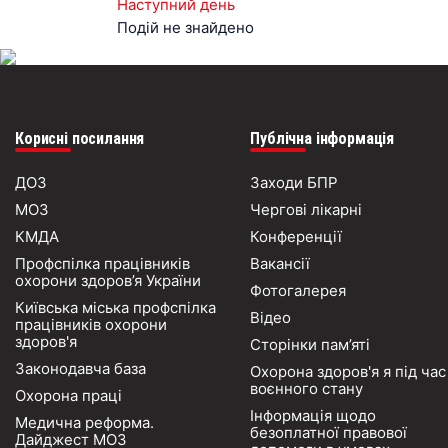
Наступний день
Подій не знайдено
Корисні посилання
Публічна інформація
ДОЗ
Заходи БПР
МОЗ
Чергові лікарні
КМДА
Конференції
Профспілка працівників
Вакансії
охорони здоров’я України
Фотогалерея
Київська міська профспілка
Відео
працівників охорони
здоров'я
Сторінки пам’яті
Законодавча база
Охорона здоров'я я під час
воєнного стану
Охорона праці
Інформація щодо
Медична реформа.
безоплатної правової
Дайджест МОЗ