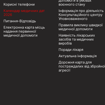
допомоги в умовах
Корисні телефони
воєнного стану
Календар медичних дат
Інформація про діяльність
2026
Консультаційного центру
Уповноваженого
Питання-Відповідь
Правила виклику швидкої
Електронна карта місць
медичної допомоги
надання первинної
медичної допомоги
Наявність лікарських
засобів та медичних
виробів
Поради лікаря
Актуальна інформація
Дорожня карта для
постраждалих від збройно
агресії