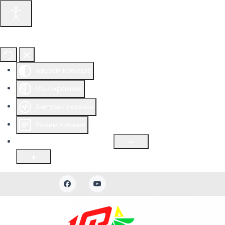
Інструменти доступності
Інверсія кольорів
Монохромний
Зчитувач з екрана
Режим читання
Розмір шрифту
100
%