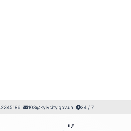
42345186
103@kyivcity.gov.ua
24 / 7
ЩЕ