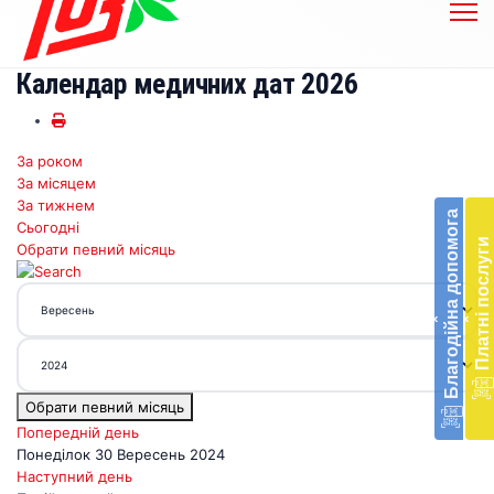
Календар медичних дат 2026
За роком
Бл
За місяцем
до
За тижнем
Благодійна допомога
Сьогодні
Підт
Платні послуги
Обрати певний місяць
діял
екст
меди
‹
‹
доп
в
Укра
благ
Обрати певний місяць
доп
Вря
Попередній день
біл
Понеділок 30 Вересень 2024
житт
Наступний день