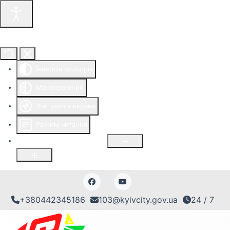
Інструменти доступності
Інверсія кольорів
Монохромний
Зчитувач з екрана
Режим читання
Розмір шрифту
100
%
+380442345186
103@kyivcity.gov.ua
24 / 7