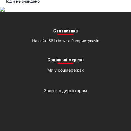
раз
Подій не знайдено
Д
Статистика
На сайті 581 гість та 0 користувачів
Соціальні мережі
Ми у соцмережах
Звязок з директором