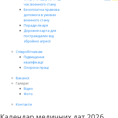
Вря
час воєнного стану
біл
Безоплатна правова
житт
допомога в умовах
раз
воєнного стану
Поради лікаря
Дорожня карта для
постраждалих від
збройної агресії
Співробітникам
Підвищення
кваліфікації
Охорона праці
Вакансії
Галереї
Відео
Фото
Контакти
Календар медичних дат 2026