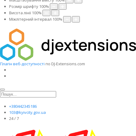
Масштабування вмісту
100
%
Розмір шрифту
100
%
Висота лінії
100
%
Міжлітерний інтервал
100
%
Плагін веб-доступності
по DJ-Extensions.com
+380442345186
103@kyivcity.gov.ua
24 / 7