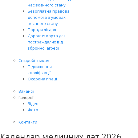
Вря
час воєнного стану
біл
Безоплатна правова
житт
допомога в умовах
раз
воєнного стану
Поради лікаря
Дорожня карта для
постраждалих від
збройної агресії
Співробітникам
Підвищення
кваліфікації
Охорона праці
Вакансії
Галереї
Відео
Фото
Контакти
Календар медичних дат 2026