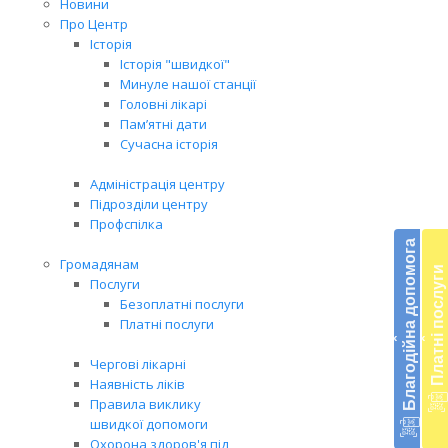
Новини
Про Центр
Історія
Історія "швидкої"
Минуле нашої станції
Головні лікарі
Пам’ятні дати
Сучасна історія
Адміністрація центру
Підрозділи центру
Бл
Профспілка
до
Благодійна допомога
Громадянам
Платні послуги
Підт
Послуги
діял
Безоплатні послуги
екст
Платні послуги
‹
‹
меди
доп
Чергові лікарні
в
Наявність ліків
Укра
Правила виклику
благ
швидкої допомоги
доп
Охорона здоров'я під