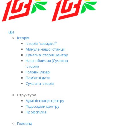
Ще
Історія
Історія "швидкої"
Минуле нашої станції
Сучасна історія Центру
Наші обличчя (Сучасна
історія)
Головні лікарі
Пам’ятні дати
Сучасна історія
Структура
Адміністрація центру
Підрозділи центру
Профспілка
Головна