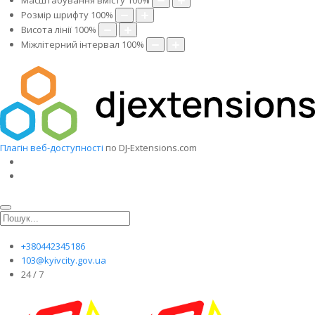
Масштабування вмісту
100
%
Розмір шрифту
100
%
Висота лінії
100
%
Міжлітерний інтервал
100
%
Плагін веб-доступності
по DJ-Extensions.com
+380442345186
103@kyivcity.gov.ua
24 / 7