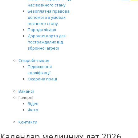
Вря
час воєнного стану
біл
Безоплатна правова
житт
допомога в умовах
раз
воєнного стану
Поради лікаря
Дорожня карта для
постраждалих від
збройної агресії
Співробітникам
Підвищення
кваліфікації
Охорона праці
Вакансії
Галереї
Відео
Фото
Контакти
Календар медичних дат 2026