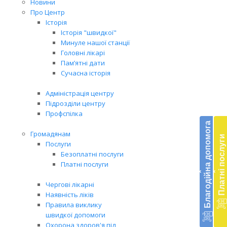
Новини
Про Центр
Історія
Історія "швидкої"
Минуле нашої станції
Головні лікарі
Пам’ятні дати
Сучасна історія
Адміністрація центру
Підрозділи центру
Бл
Профспілка
до
Благодійна допомога
Громадянам
Платні послуги
Підт
Послуги
діял
Безоплатні послуги
екст
Платні послуги
‹
‹
меди
доп
Чергові лікарні
в
Наявність ліків
Укра
Правила виклику
благ
швидкої допомоги
доп
Охорона здоров'я під