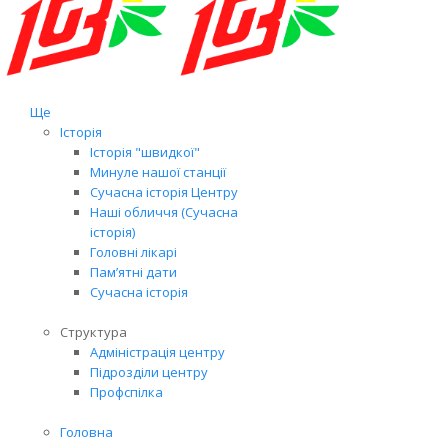
Ще
Історія
Історія "швидкої"
Минуле нашої станції
Сучасна історія Центру
Наші обличчя (Сучасна
історія)
Головні лікарі
Пам’ятні дати
Сучасна історія
Структура
Адміністрація центру
Підрозділи центру
Профспілка
Головна