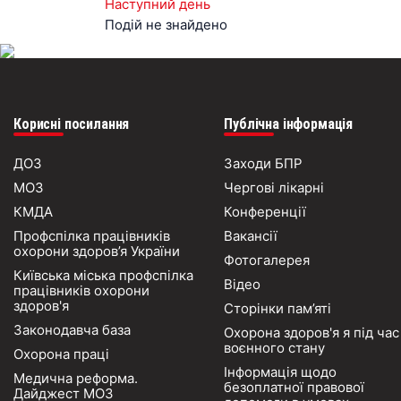
Наступний день
Подій не знайдено
Корисні посилання
Публічна інформація
ДОЗ
Заходи БПР
МОЗ
Чергові лікарні
КМДА
Конференції
Профспілка працівників
Вакансії
охорони здоров’я України
Фотогалерея
Київська міська профспілка
Відео
працівників охорони
здоров'я
Сторінки пам’яті
Законодавча база
Охорона здоров'я я під час
воєнного стану
Охорона праці
Інформація щодо
Медична реформа.
безоплатної правової
Дайджест МОЗ