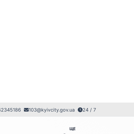
42345186
103@kyivcity.gov.ua
24 / 7
ЩЕ