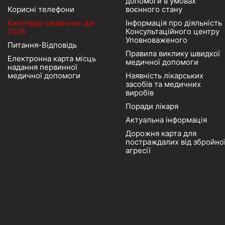
допомоги в умовах
Корисні телефони
воєнного стану
Календар медичних дат
Інформація про діяльність
2026
Консультаційного центру
Уповноваженого
Питання-Відповідь
Правила виклику швидкої
Електронна карта місць
медичної допомоги
надання первинної
медичної допомоги
Наявність лікарських
засобів та медичних
виробів
Поради лікаря
Актуальна інформація
Дорожня карта для
постраждалих від збройно
агресії