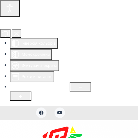
Інструменти доступності
Інверсія кольорів
Монохромний
Зчитувач з екрана
Режим читання
Розмір шрифту
100
%