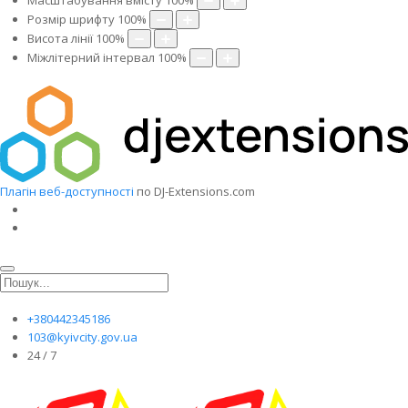
Масштабування вмісту
100
%
Розмір шрифту
100
%
Висота лінії
100
%
Міжлітерний інтервал
100
%
Плагін веб-доступності
по DJ-Extensions.com
+380442345186
103@kyivcity.gov.ua
24 / 7