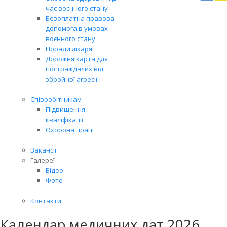
Вря
час воєнного стану
біл
Безоплатна правова
житт
допомога в умовах
раз
воєнного стану
Поради лікаря
Дорожня карта для
постраждалих від
збройної агресії
Співробітникам
Підвищення
кваліфікації
Охорона праці
Вакансії
Галереї
Відео
Фото
Контакти
Календар медичних дат 2026