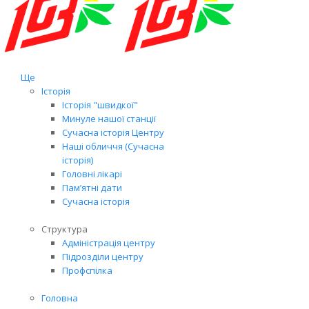
Ще
Історія
Історія "швидкої"
Минуле нашої станції
Сучасна історія Центру
Наші обличчя (Сучасна
історія)
Головні лікарі
Пам’ятні дати
Сучасна історія
Структура
Адміністрація центру
Підрозділи центру
Профспілка
Головна