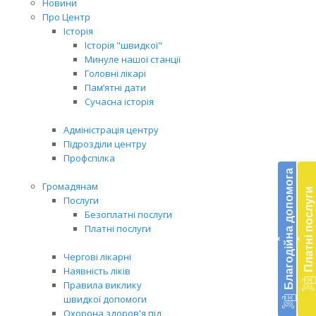
Новини
Про Центр
Історія
Історія "швидкої"
Минуле нашої станції
Головні лікарі
Пам’ятні дати
Сучасна історія
Адміністрація центру
Підрозділи центру
Бл
Профспілка
до
Благодійна допомога
Громадянам
Платні послуги
Підт
Послуги
діял
Безоплатні послуги
екст
Платні послуги
‹
‹
меди
доп
Чергові лікарні
в
Наявність ліків
Укра
Правила виклику
благ
швидкої допомоги
доп
Охорона здоров'я під