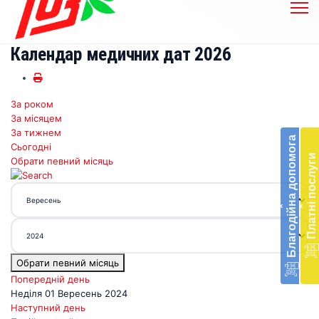
Календар медичних дат 2026
За роком
Бл
За місяцем
до
За тижнем
Благодійна допомога
Сьогодні
Підт
Платні послуги
Обрати певний місяць
діял
екст
меди
‹
‹
доп
в
Укра
благ
Обрати певний місяць
доп
Вря
Попередній день
біл
Неділя 01 Вересень 2024
житт
Наступний день