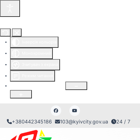
Інструменти доступності
Інверсія кольорів
Монохромний
Зчитувач з екрана
Режим читання
Розмір шрифту
100
%
+380442345186
103@kyivcity.gov.ua
24 / 7