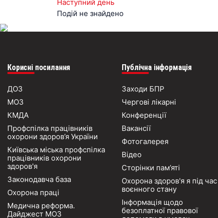
Наступний день
Подій не знайдено
Корисні посилання
Публічна інформація
ДОЗ
Заходи БПР
МОЗ
Чергові лікарні
КМДА
Конференції
Профспілка працівників
Вакансії
охорони здоров’я України
Фотогалерея
Київська міська профспілка
Відео
працівників охорони
здоров'я
Сторінки пам’яті
Законодавча база
Охорона здоров'я я під час
воєнного стану
Охорона праці
Інформація щодо
Медична реформа.
безоплатної правової
Дайджест МОЗ