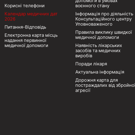
допомоги в умовах
Корисні телефони
воєнного стану
Календар медичних дат
Інформація про діяльність
2026
Консультаційного центру
Уповноваженого
Питання-Відповідь
Правила виклику швидкої
Електронна карта місць
медичної допомоги
надання первинної
медичної допомоги
Наявність лікарських
засобів та медичних
виробів
Поради лікаря
Актуальна інформація
Дорожня карта для
постраждалих від збройно
агресії