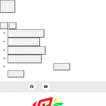
Інструменти доступності
Інверсія кольорів
Монохромний
Зчитувач з екрана
Режим читання
Розмір шрифту
100
%