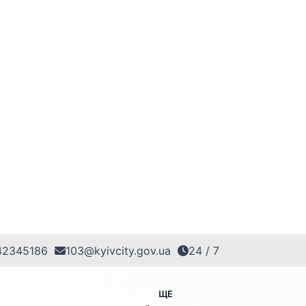
42345186
103@kyivcity.gov.ua
24 / 7
ЩЕ