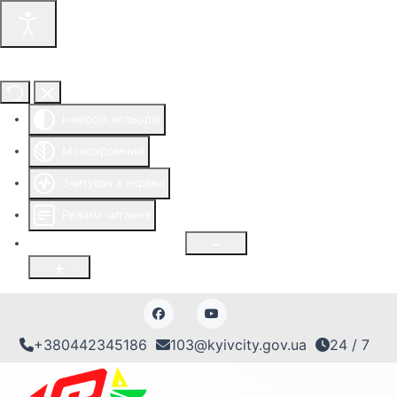
Інструменти доступності
Інверсія кольорів
Монохромний
Зчитувач з екрана
Режим читання
Розмір шрифту
100
%
+380442345186
103@kyivcity.gov.ua
24 / 7