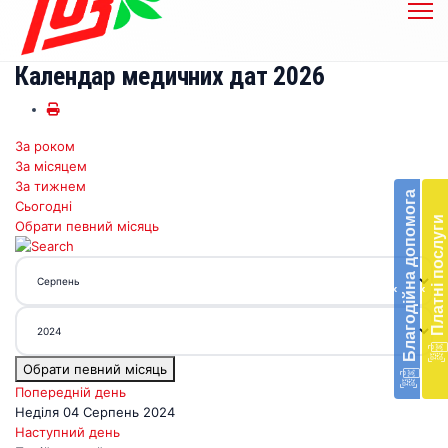
Календар медичних дат 2026
За роком
Бл
За місяцем
до
За тижнем
Благодійна допомога
Сьогодні
Підт
Платні послуги
Обрати певний місяць
діял
екст
меди
‹
‹
доп
в
Укра
благ
Обрати певний місяць
доп
Вря
Попередній день
біл
Неділя 04 Серпень 2024
житт
Наступний день