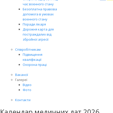
Вря
час воєнного стану
біл
Безоплатна правова
житт
допомога в умовах
раз
воєнного стану
Поради лікаря
Дорожня карта для
постраждалих від
збройної агресії
Співробітникам
Підвищення
кваліфікації
Охорона праці
Вакансії
Галереї
Відео
Фото
Контакти
Календар медичних дат 2026