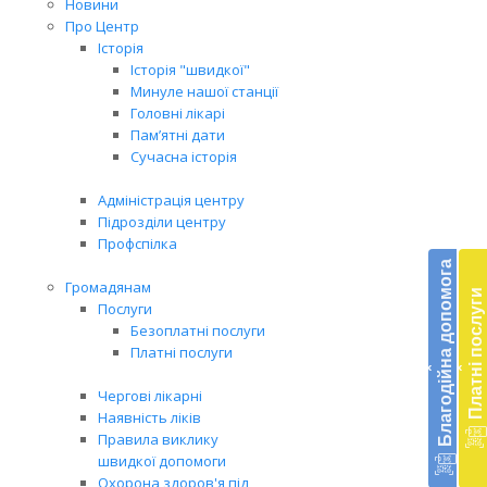
Новини
Про Центр
Історія
Історія "швидкої"
Минуле нашої станції
Головні лікарі
Пам’ятні дати
Сучасна історія
Адміністрація центру
Підрозділи центру
Бл
Профспілка
до
Благодійна допомога
Громадянам
Платні послуги
Підт
Послуги
діял
Безоплатні послуги
екст
Платні послуги
‹
‹
меди
доп
Чергові лікарні
в
Наявність ліків
Укра
Правила виклику
благ
швидкої допомоги
доп
Охорона здоров'я під