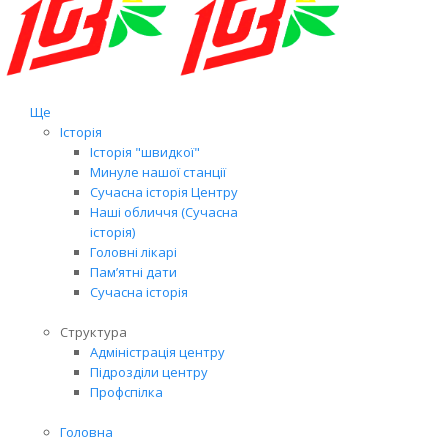
Ще
Історія
Історія "швидкої"
Минуле нашої станції
Сучасна історія Центру
Наші обличчя (Сучасна
історія)
Головні лікарі
Пам’ятні дати
Сучасна історія
Структура
Адміністрація центру
Підрозділи центру
Профспілка
Головна