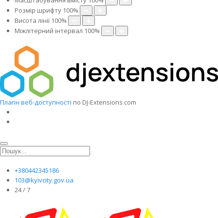
Масштабування вмісту
100
%
Розмір шрифту
100
%
Висота лінії
100
%
Міжлітерний інтервал
100
%
Плагін веб-доступності
по DJ-Extensions.com
+380442345186
103@kyivcity.gov.ua
24 / 7