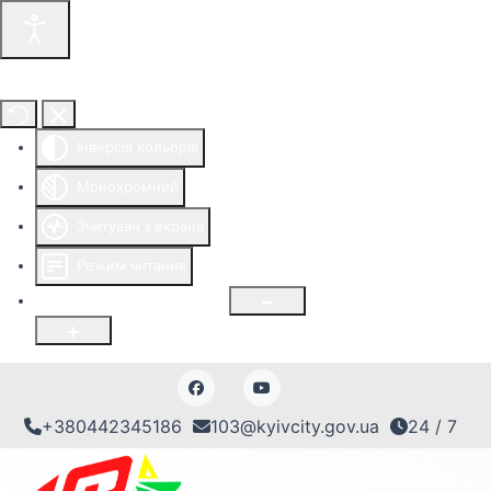
Інструменти доступності
Інверсія кольорів
Монохромний
Зчитувач з екрана
Режим читання
Розмір шрифту
100
%
+380442345186
103@kyivcity.gov.ua
24 / 7