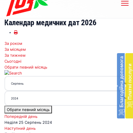
Календар медичних дат 2026
За роком
Бл
За місяцем
до
За тижнем
Благодійна допомога
Сьогодні
Підт
Платні послуги
Обрати певний місяць
діял
екст
меди
‹
‹
доп
в
Укра
благ
Обрати певний місяць
доп
Вря
Попередній день
біл
Неділя 25 Серпень 2024
житт
Наступний день