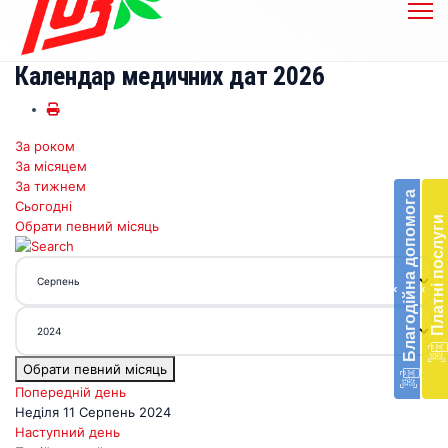
Календар медичних дат 2026
За роком
Бл
За місяцем
до
За тижнем
Благодійна допомога
Сьогодні
Підт
Платні послуги
Обрати певний місяць
діял
екст
меди
‹
‹
доп
в
Укра
благ
Обрати певний місяць
доп
Вря
Попередній день
біл
Неділя 11 Серпень 2024
житт
Наступний день