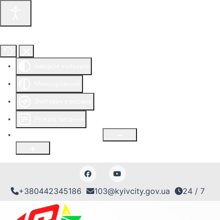
Інструменти доступності
Інверсія кольорів
Монохромний
Зчитувач з екрана
Режим читання
Розмір шрифту
100
%
+380442345186
103@kyivcity.gov.ua
24 / 7