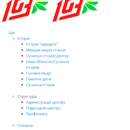
Ще
Історія
Історія "швидкої"
Минуле нашої станції
Сучасна історія Центру
Наші обличчя (Сучасна
історія)
Головні лікарі
Пам’ятні дати
Сучасна історія
Структура
Адміністрація центру
Підрозділи центру
Профспілка
Головна