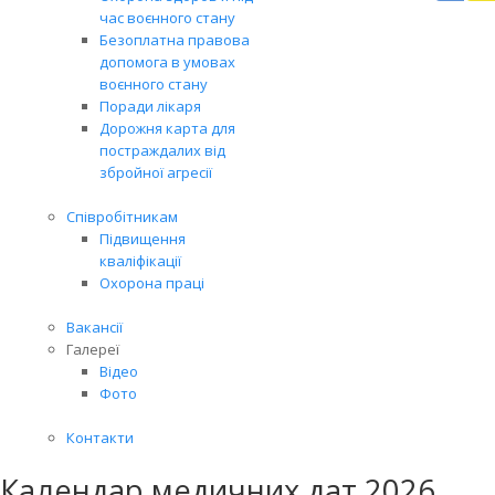
Вря
час воєнного стану
біл
Безоплатна правова
житт
допомога в умовах
раз
воєнного стану
Поради лікаря
Дорожня карта для
постраждалих від
збройної агресії
Співробітникам
Підвищення
кваліфікації
Охорона праці
Вакансії
Галереї
Відео
Фото
Контакти
Календар медичних дат 2026