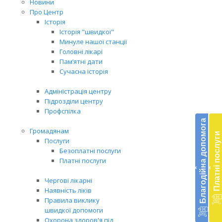
Новини
Про Центр
Історія
Історія "швидкої"
Минуле нашої станції
Головні лікарі
Пам’ятні дати
Сучасна історія
Адміністрація центру
Підрозділи центру
Бл
Профспілка
до
Благодійна допомога
Громадянам
Платні послуги
Підт
Послуги
діял
Безоплатні послуги
екст
Платні послуги
‹
‹
меди
доп
Чергові лікарні
в
Наявність ліків
Укра
Правила виклику
благ
швидкої допомоги
доп
Охорона здоров'я під