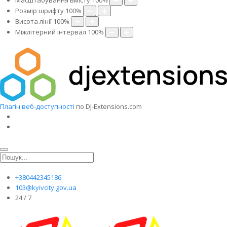
Масштабування вмісту
100
%
Розмір шрифту
100
%
Висота лінії
100
%
Міжлітерний інтервал
100
%
Плагін веб-доступності
по DJ-Extensions.com
+380442345186
103@kyivcity.gov.ua
24 / 7