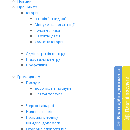
Новини
Про Центр
Історія
Історія "швидкої"
Минуле нашої станції
Головні лікарі
Пам’ятні дати
Сучасна історія
Адміністрація центру
Підрозділи центру
Бл
Профспілка
до
Благодійна допомога
Громадянам
Платні послуги
Підт
Послуги
діял
Безоплатні послуги
екст
Платні послуги
‹
‹
меди
доп
Чергові лікарні
в
Наявність ліків
Укра
Правила виклику
благ
швидкої допомоги
доп
Охорона здоров'я під