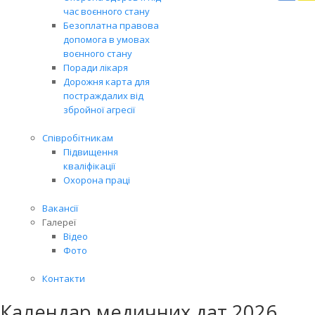
Вря
час воєнного стану
біл
Безоплатна правова
житт
допомога в умовах
раз
воєнного стану
Поради лікаря
Дорожня карта для
постраждалих від
збройної агресії
Співробітникам
Підвищення
кваліфікації
Охорона праці
Вакансії
Галереї
Відео
Фото
Контакти
Календар медичних дат 2026