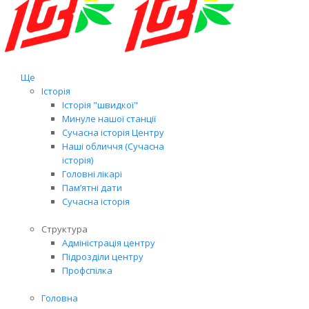
Ще
Історія
Історія "швидкої"
Минуле нашої станції
Сучасна історія Центру
Наші обличчя (Сучасна
історія)
Головні лікарі
Пам’ятні дати
Сучасна історія
Структура
Адміністрація центру
Підрозділи центру
Профспілка
Головна