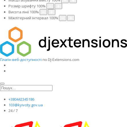
Масштабування вмісту
100
%
Розмір шрифту
100
%
Висота лінії
100
%
Міжлітерний інтервал
100
%
Плагін веб-доступності
по DJ-Extensions.com
+380442345186
103@kyivcity.gov.ua
24 / 7