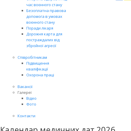
Вря
час воєнного стану
біл
Безоплатна правова
житт
допомога в умовах
раз
воєнного стану
Поради лікаря
Дорожня карта для
постраждалих від
збройної агресії
Співробітникам
Підвищення
кваліфікації
Охорона праці
Вакансії
Галереї
Відео
Фото
Контакти
Календар медичних дат 2026