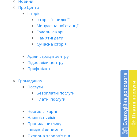
Новини
Про Центр
Історія
Історія "швидкої"
Минуле нашої станції
Головні лікарі
Пам’ятні дати
Сучасна історія
Адміністрація центру
Підрозділи центру
Бл
Профспілка
до
Благодійна допомога
Громадянам
Платні послуги
Підт
Послуги
діял
Безоплатні послуги
екст
Платні послуги
‹
‹
меди
доп
Чергові лікарні
в
Наявність ліків
Укра
Правила виклику
благ
швидкої допомоги
доп
Охорона здоров'я під