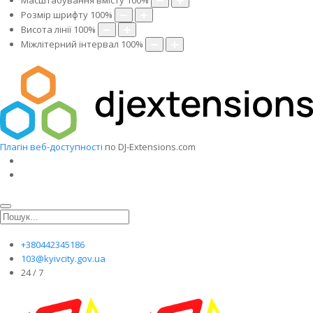
Масштабування вмісту
100
%
Розмір шрифту
100
%
Висота лінії
100
%
Міжлітерний інтервал
100
%
Плагін веб-доступності
по DJ-Extensions.com
+380442345186
103@kyivcity.gov.ua
24 / 7