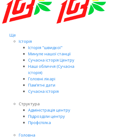
Ще
Історія
Історія "швидкої"
Минуле нашої станції
Сучасна історія Центру
Наші обличчя (Сучасна
історія)
Головні лікарі
Пам’ятні дати
Сучасна історія
Структура
Адміністрація центру
Підрозділи центру
Профспілка
Головна