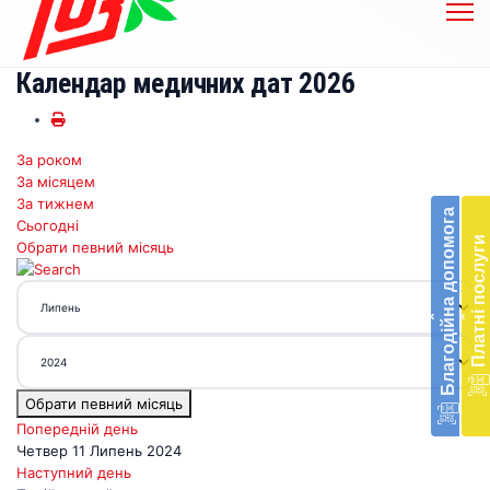
Календар медичних дат 2026
За роком
Бл
За місяцем
до
За тижнем
Благодійна допомога
Сьогодні
Підт
Платні послуги
Обрати певний місяць
діял
екст
меди
‹
‹
доп
в
Укра
благ
Обрати певний місяць
доп
Вря
Попередній день
біл
Четвер 11 Липень 2024
житт
Наступний день