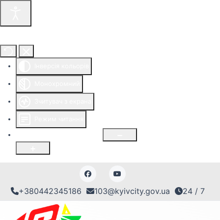
Інструменти доступності
Інверсія кольорів
Монохромний
Зчитувач з екрана
Режим читання
Розмір шрифту
100
%
+380442345186
103@kyivcity.gov.ua
24 / 7