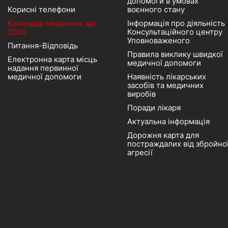
допомоги в умовах
Корисні телефони
воєнного стану
Календар медичних дат
Інформація про діяльність
2026
Консультаційного центру
Уповноваженого
Питання-Відповідь
Правила виклику швидкої
Електронна карта місць
медичної допомоги
надання первинної
медичної допомоги
Наявність лікарських
засобів та медичних
виробів
Поради лікаря
Актуальна інформація
Дорожня карта для
постраждалих від збройно
агресії