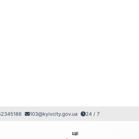
42345186
103@kyivcity.gov.ua
24 / 7
ЩЕ