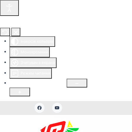
Інструменти доступності
Інверсія кольорів
Монохромний
Зчитувач з екрана
Режим читання
Розмір шрифту
100
%