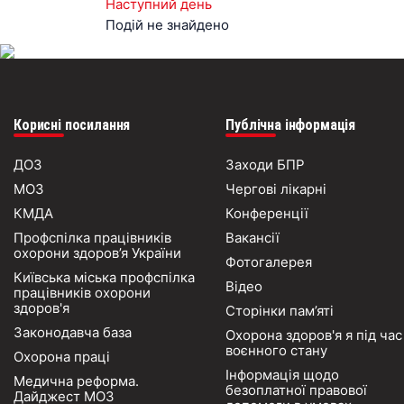
Наступний день
Подій не знайдено
Корисні посилання
Публічна інформація
ДОЗ
Заходи БПР
МОЗ
Чергові лікарні
КМДА
Конференції
Профспілка працівників
Вакансії
охорони здоров’я України
Фотогалерея
Київська міська профспілка
Відео
працівників охорони
здоров'я
Сторінки пам’яті
Законодавча база
Охорона здоров'я я під час
воєнного стану
Охорона праці
Інформація щодо
Медична реформа.
безоплатної правової
Дайджест МОЗ