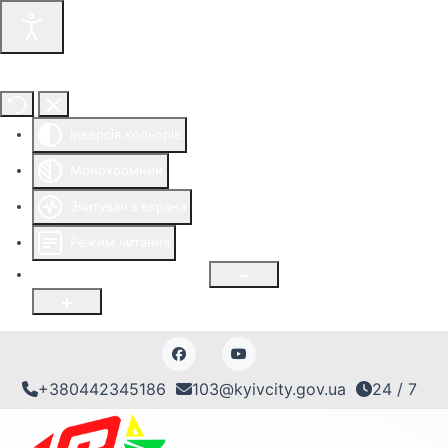
Інструменти доступності
Інверсія кольорів
Монохромний
Зчитувач з екрана
Режим читання
Розмір шрифту
100
%
+380442345186
103@kyivcity.gov.ua
24 / 7