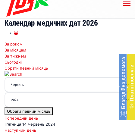
Календар медичних дат 2026
За роком
Бл
За місяцем
до
За тижнем
Благодійна допомога
Сьогодні
Підт
Платні послуги
Обрати певний місяць
діял
екст
меди
‹
‹
доп
в
Укра
благ
Обрати певний місяць
доп
Вря
Попередній день
біл
П’ятниця 14 Червень 2024
житт
Наступний день