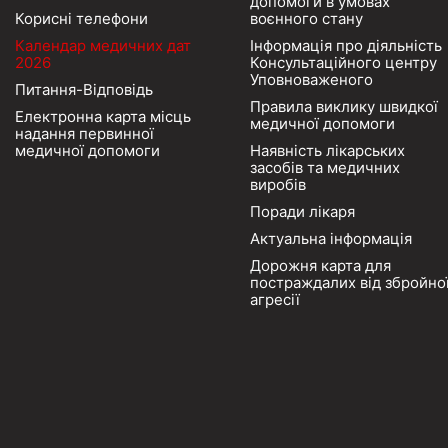
допомоги в умовах
Корисні телефони
воєнного стану
Календар медичних дат
Інформація про діяльність
2026
Консультаційного центру
Уповноваженого
Питання-Відповідь
Правила виклику швидкої
Електронна карта місць
медичної допомоги
надання первинної
медичної допомоги
Наявність лікарських
засобів та медичних
виробів
Поради лікаря
Актуальна інформація
Дорожня карта для
постраждалих від збройно
агресії