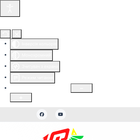
Інструменти доступності
Інверсія кольорів
Монохромний
Зчитувач з екрана
Режим читання
Розмір шрифту
100
%