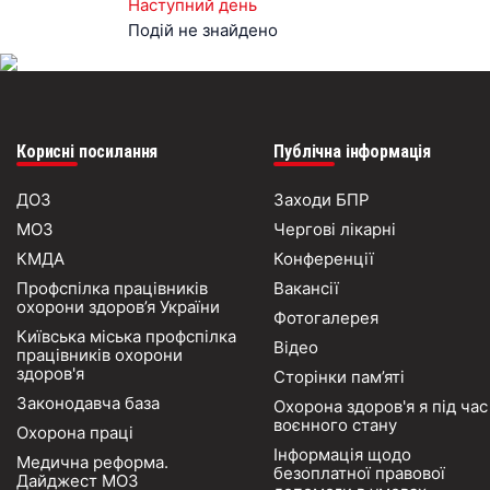
Наступний день
Подій не знайдено
Корисні посилання
Публічна інформація
ДОЗ
Заходи БПР
МОЗ
Чергові лікарні
КМДА
Конференції
Профспілка працівників
Вакансії
охорони здоров’я України
Фотогалерея
Київська міська профспілка
Відео
працівників охорони
здоров'я
Сторінки пам’яті
Законодавча база
Охорона здоров'я я під час
воєнного стану
Охорона праці
Інформація щодо
Медична реформа.
безоплатної правової
Дайджест МОЗ