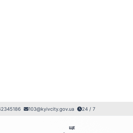
42345186
103@kyivcity.gov.ua
24 / 7
ЩЕ