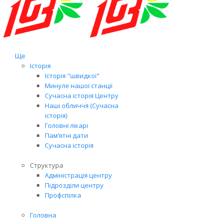
Ще
Історія
Історія "швидкої"
Минуле нашої станції
Сучасна історія Центру
Наші обличчя (Сучасна
історія)
Головні лікарі
Пам’ятні дати
Сучасна історія
Структура
Адміністрація центру
Підрозділи центру
Профспілка
Головна