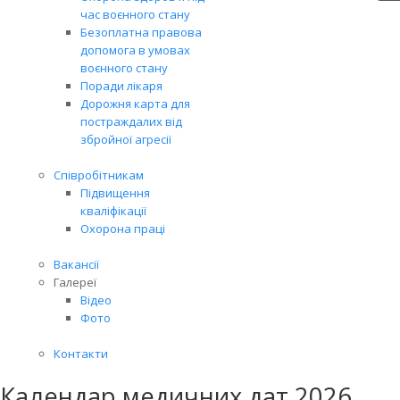
час воєнного стану
Безоплатна правова
допомога в умовах
воєнного стану
Поради лікаря
Дорожня карта для
постраждалих від
збройної агресії
Співробітникам
Підвищення
кваліфікації
Охорона праці
Вакансії
Галереї
Відео
Фото
Контакти
Календар медичних дат 2026