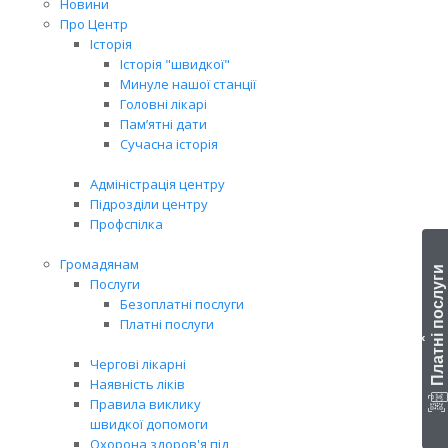
Новини
Про Центр
Історія
Історія "швидкої"
Минуле нашої станції
Головні лікарі
Пам’ятні дати
Сучасна історія
Адміністрація центру
Підрозділи центру
Профспілка
Громадянам
Платні послуги
Послуги
Безоплатні послуги
Платні послуги
‹
Чергові лікарні
Наявність ліків
Правила виклику
швидкої допомоги
Охорона здоров'я під