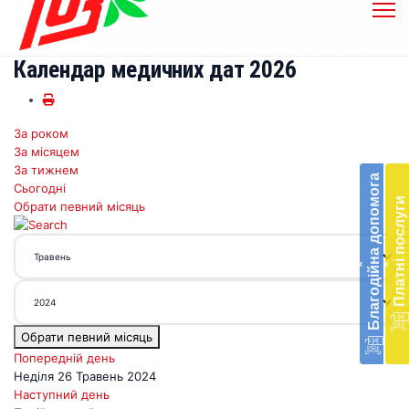
Календар медичних дат 2026
За роком
Бл
За місяцем
до
За тижнем
Благодійна допомога
Сьогодні
Підт
Платні послуги
Обрати певний місяць
діял
екст
меди
‹
‹
доп
в
Укра
благ
Обрати певний місяць
доп
Вря
Попередній день
біл
Неділя 26 Травень 2024
житт
Наступний день