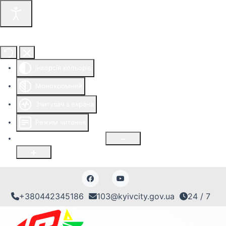
Інструменти доступності
Інверсія кольорів
Монохромний
Зчитувач з екрана
Режим читання
Розмір шрифту
100
%
+380442345186
103@kyivcity.gov.ua
24 / 7