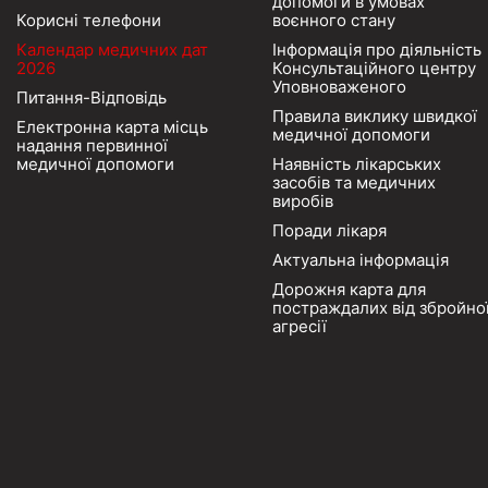
допомоги в умовах
Корисні телефони
воєнного стану
Календар медичних дат
Інформація про діяльність
2026
Консультаційного центру
Уповноваженого
Питання-Відповідь
Правила виклику швидкої
Електронна карта місць
медичної допомоги
надання первинної
медичної допомоги
Наявність лікарських
засобів та медичних
виробів
Поради лікаря
Актуальна інформація
Дорожня карта для
постраждалих від збройно
агресії