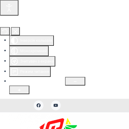
Інструменти доступності
Інверсія кольорів
Монохромний
Зчитувач з екрана
Режим читання
Розмір шрифту
100
%