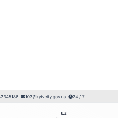
42345186
103@kyivcity.gov.ua
24 / 7
ЩЕ