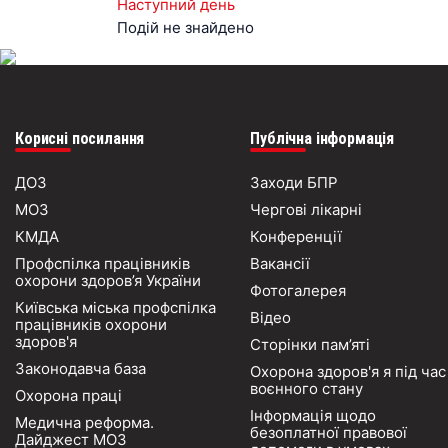
Наступний день
Подій не знайдено
Корисні посилання
Публічна інформація
ДОЗ
Заходи БПР
МОЗ
Чергові лікарні
КМДА
Конференції
Профспілка працівників
Вакансії
охорони здоров’я України
Фотогалерея
Київська міська профспілка
Відео
працівників охорони
здоров'я
Сторінки пам’яті
Законодавча база
Охорона здоров'я я під час
воєнного стану
Охорона праці
Інформація щодо
Медична реформа.
безоплатної правової
Дайджест МОЗ