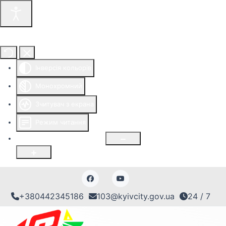
Інструменти доступності
Інверсія кольорів
Монохромний
Зчитувач з екрана
Режим читання
Розмір шрифту
100
%
+380442345186
103@kyivcity.gov.ua
24 / 7