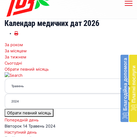
Календар медичних дат 2026
За роком
Бл
За місяцем
до
За тижнем
Благодійна допомога
Сьогодні
Підт
Платні послуги
Обрати певний місяць
діял
екст
меди
‹
‹
доп
в
Укра
благ
Обрати певний місяць
доп
Вря
Попередній день
біл
Вівторок 14 Травень 2024
житт
Наступний день