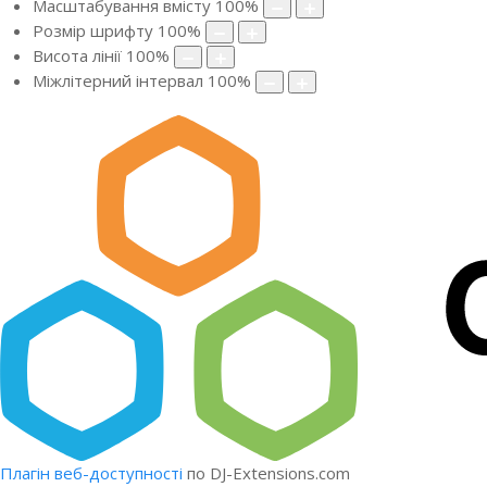
Масштабування вмісту
100
%
Розмір шрифту
100
%
Висота лінії
100
%
Міжлітерний інтервал
100
%
Плагін веб-доступності
по DJ-Extensions.com