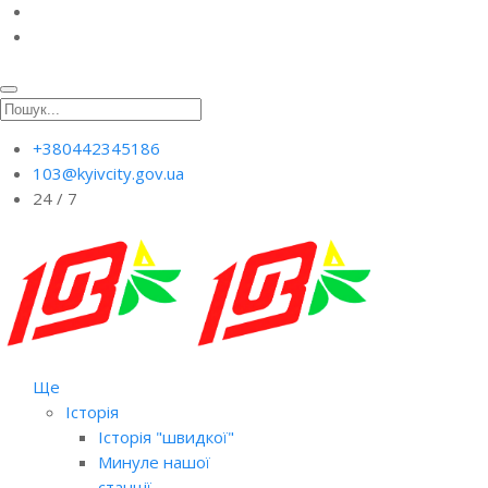
+380442345186
103@kyivcity.gov.ua
24 / 7
Ще
Історія
Історія "швидкої"
Минуле нашої
станції