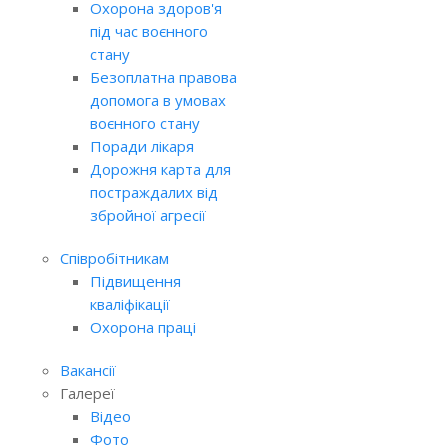
Охорона здоров'я
під час воєнного
стану
Безоплатна правова
допомога в умовах
воєнного стану
Поради лікаря
Дорожня карта для
постраждалих від
збройної агресії
Співробітникам
Підвищення
кваліфікації
Охорона праці
Вакансії
Галереї
Відео
Фото