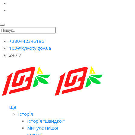
+380442345186
103@kyivcity.gov.ua
24 / 7
Ще
Історія
Історія "швидкої"
Минуле нашої
станції