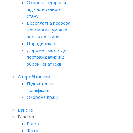
Охорона здоров'я
під час воєнного
стану
Безоплатна правова
допомога в умовах
воєнного стану
Поради лікаря
Дорожня карта для
постраждалих від
збройної агресії
Співробітникам
Підвищення
кваліфікації
Охорона праці
Вакансії
Галереї
Відео
Фото