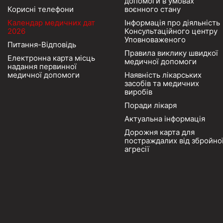
допомоги в умовах
Корисні телефони
воєнного стану
Календар медичних дат
Інформація про діяльність
2026
Консультаційного центру
Уповноваженого
Питання-Відповідь
Правила виклику швидкої
Електронна карта місць
медичної допомоги
надання первинної
медичної допомоги
Наявність лікарських
засобів та медичних
виробів
Поради лікаря
Актуальна інформація
Дорожня карта для
постраждалих від збройно
агресії