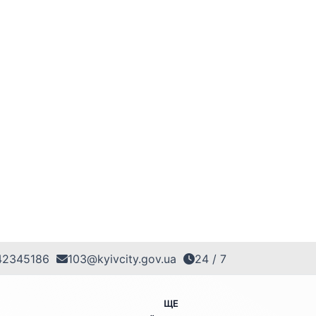
42345186
103@kyivcity.gov.ua
24 / 7
ЩЕ