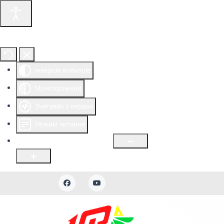
Інструменти доступності
Інверсія кольорів
Монохромний
Зчитувач з екрана
Режим читання
Розмір шрифту
100
%