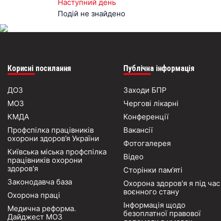
Наступний день
Подій не знайдено
Корисні посилання
Публічна інформація
ДОЗ
Заходи БПР
МОЗ
Чергові лікарні
КМДА
Конференції
Профспілка працівників
Вакансії
охорони здоров’я України
Фотогалерея
Київська міська профспілка
Відео
працівників охорони
здоров'я
Сторінки пам’яті
Законодавча база
Охорона здоров'я я під час
воєнного стану
Охорона праці
Інформація щодо
Медична реформа.
безоплатної правової
Дайджест МОЗ