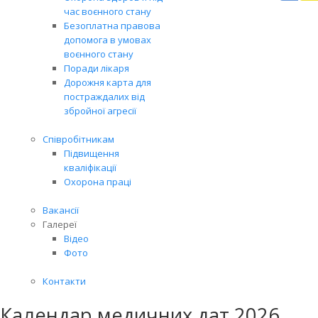
Вря
час воєнного стану
біл
Безоплатна правова
житт
допомога в умовах
раз
воєнного стану
Поради лікаря
Дорожня карта для
постраждалих від
збройної агресії
Співробітникам
Підвищення
кваліфікації
Охорона праці
Вакансії
Галереї
Відео
Фото
Контакти
Календар медичних дат 2026