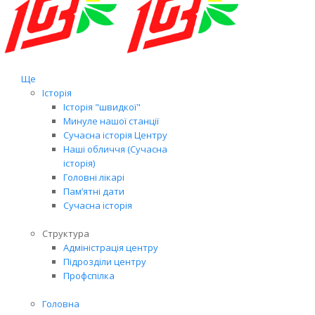
Ще
Історія
Історія "швидкої"
Минуле нашої станції
Сучасна історія Центру
Наші обличчя (Сучасна
історія)
Головні лікарі
Пам’ятні дати
Сучасна історія
Структура
Адміністрація центру
Підрозділи центру
Профспілка
Головна