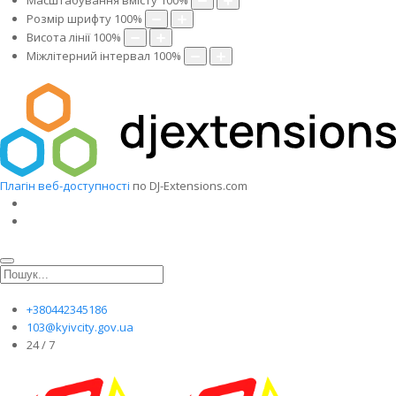
Масштабування вмісту
100
%
Розмір шрифту
100
%
Висота лінії
100
%
Міжлітерний інтервал
100
%
Плагін веб-доступності
по DJ-Extensions.com
+380442345186
103@kyivcity.gov.ua
24 / 7