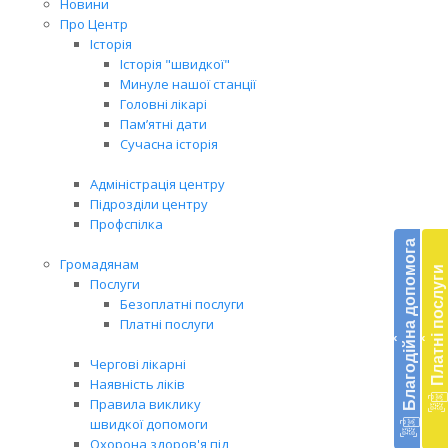
Новини
Про Центр
Історія
Історія "швидкої"
Минуле нашої станції
Головні лікарі
Пам’ятні дати
Сучасна історія
Адміністрація центру
Підрозділи центру
Бл
Профспілка
до
Благодійна допомога
Громадянам
Платні послуги
Підт
Послуги
діял
Безоплатні послуги
екст
Платні послуги
‹
‹
меди
доп
Чергові лікарні
в
Наявність ліків
Укра
Правила виклику
благ
швидкої допомоги
доп
Охорона здоров'я під