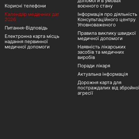
допомоги в умовах
Корисні телефони
воєнного стану
Календар медичних дат
Інформація про діяльність
2026
Консультаційного центру
Уповноваженого
Питання-Відповідь
Правила виклику швидкої
Електронна карта місць
медичної допомоги
надання первинної
медичної допомоги
Наявність лікарських
засобів та медичних
виробів
Поради лікаря
Актуальна інформація
Дорожня карта для
постраждалих від збройно
агресії