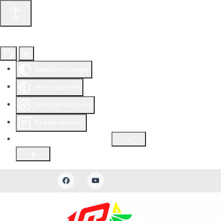
Інструменти доступності
Інверсія кольорів
Монохромний
Зчитувач з екрана
Режим читання
Розмір шрифту
100
%