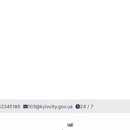
42345186
103@kyivcity.gov.ua
24 / 7
ЩЕ