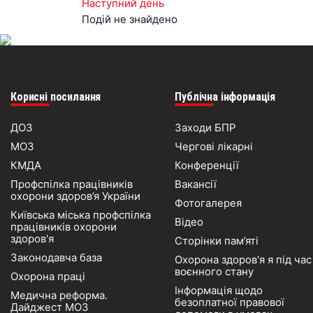
Наступний день
Подій не знайдено
Корисні посилання
Публічна інформація
ДОЗ
Заходи БПР
МОЗ
Чергові лікарні
КМДА
Конференції
Профспілка працівників
Вакансії
охорони здоров’я України
Фотогалерея
Київська міська профспілка
Відео
працівників охорони
здоров'я
Сторінки пам’яті
Законодавча база
Охорона здоров'я я під час
воєнного стану
Охорона праці
Інформація щодо
Медична реформа.
безоплатної правової
Дайджест МОЗ