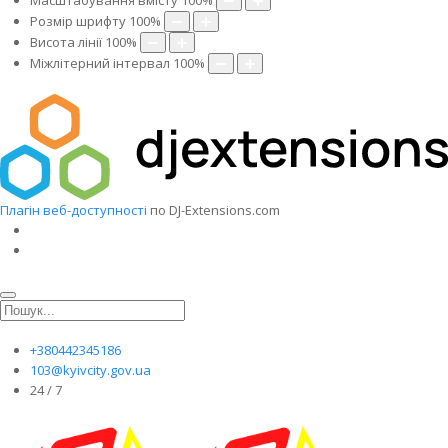
Масштабування вмісту
100
%
Розмір шрифту
100
%
Висота лінії
100
%
Міжлітерний інтервал
100
%
Плагін веб-доступності
по DJ-Extensions.com
+380442345186
103@kyivcity.gov.ua
24 / 7