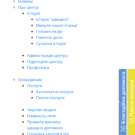
Новини
Про Центр
Історія
Історія "швидкої"
Минуле нашої станції
Головні лікарі
Пам’ятні дати
Сучасна історія
Адміністрація центру
Підрозділи центру
Бл
Профспілка
до
Благодійна допомога
Громадянам
Платні послуги
Підт
Послуги
діял
Безоплатні послуги
екст
Платні послуги
‹
‹
меди
доп
Чергові лікарні
в
Наявність ліків
Укра
Правила виклику
благ
швидкої допомоги
доп
Охорона здоров'я під