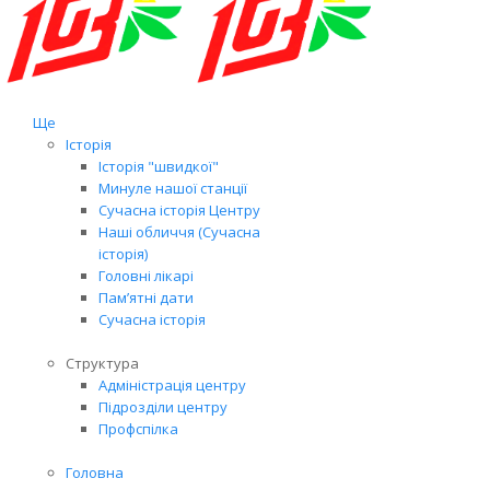
Ще
Історія
Історія "швидкої"
Минуле нашої станції
Сучасна історія Центру
Наші обличчя (Сучасна
історія)
Головні лікарі
Пам’ятні дати
Сучасна історія
Структура
Адміністрація центру
Підрозділи центру
Профспілка
Головна