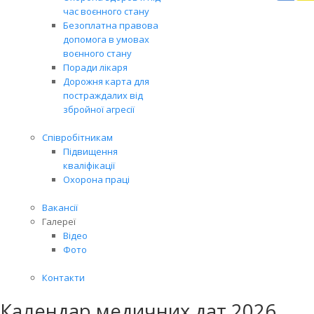
Вря
час воєнного стану
біл
Безоплатна правова
житт
допомога в умовах
раз
воєнного стану
Поради лікаря
Дорожня карта для
постраждалих від
збройної агресії
Співробітникам
Підвищення
кваліфікації
Охорона праці
Вакансії
Галереї
Відео
Фото
Контакти
Календар медичних дат 2026