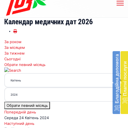
Календар медичних дат 2026
За роком
Бл
За місяцем
до
За тижнем
Благодійна допомога
Сьогодні
Підт
Платні послуги
Обрати певний місяць
діял
екст
меди
‹
‹
доп
в
Укра
благ
Обрати певний місяць
доп
Вря
Попередній день
біл
Середа 24 Квітень 2024
житт
Наступний день