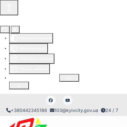
Інструменти доступності
Інверсія кольорів
Монохромний
Зчитувач з екрана
Режим читання
Розмір шрифту
100
%
+380442345186
103@kyivcity.gov.ua
24 / 7