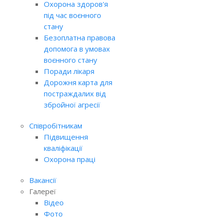
Охорона здоров'я
під час воєнного
стану
Безоплатна правова
допомога в умовах
воєнного стану
Поради лікаря
Дорожня карта для
постраждалих від
збройної агресії
Співробітникам
Підвищення
кваліфікації
Охорона праці
Вакансії
Галереї
Відео
Фото