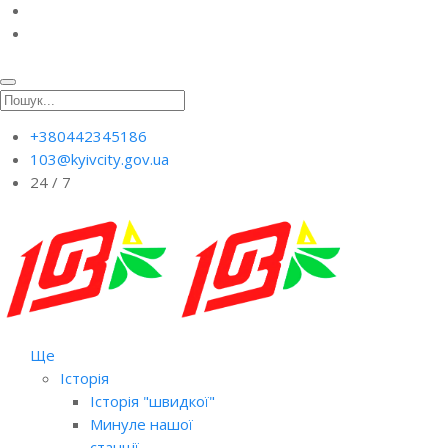
+380442345186
103@kyivcity.gov.ua
24 / 7
Ще
Історія
Історія "швидкої"
Минуле нашої
станції