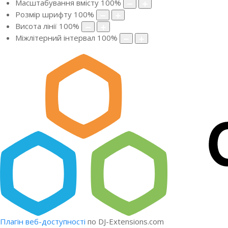
Масштабування вмісту
100
%
Розмір шрифту
100
%
Висота лінії
100
%
Міжлітерний інтервал
100
%
Плагін веб-доступності
по DJ-Extensions.com