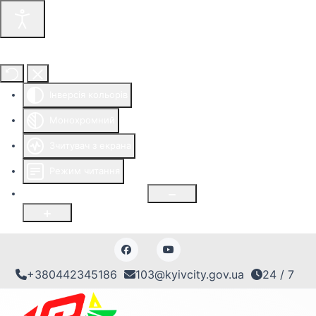
Інструменти доступності
Інверсія кольорів
Монохромний
Зчитувач з екрана
Режим читання
Розмір шрифту
100
%
+380442345186
103@kyivcity.gov.ua
24 / 7