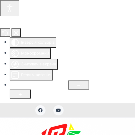
Інструменти доступності
Інверсія кольорів
Монохромний
Зчитувач з екрана
Режим читання
Розмір шрифту
100
%