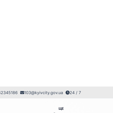
42345186
103@kyivcity.gov.ua
24 / 7
ЩЕ