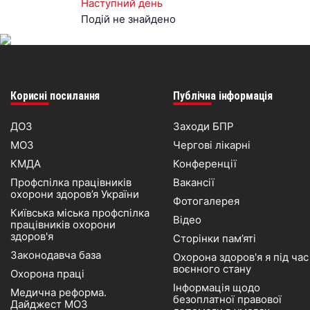
Наступний день
Подій не знайдено
Корисні посилання
Публічна інформація
ДОЗ
Заходи БПР
МОЗ
Чергові лікарні
КМДА
Конференції
Профспілка працівників
Вакансії
охорони здоров’я України
Фотогалерея
Київська міська профспілка
Відео
працівників охорони
здоров'я
Сторінки пам’яті
Законодавча база
Охорона здоров'я я під час
воєнного стану
Охорона праці
Інформація щодо
Медична реформа.
безоплатної правової
Дайджест МОЗ