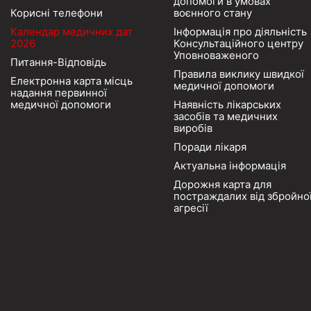
допомоги в умовах
Корисні телефони
воєнного стану
Календар медичних дат
Інформація про діяльність
2026
Консультаційного центру
Уповноваженого
Питання-Відповідь
Правила виклику швидкої
Електронна карта місць
медичної допомоги
надання первинної
медичної допомоги
Наявність лікарських
засобів та медичних
виробів
Поради лікаря
Актуальна інформація
Дорожня карта для
постраждалих від збройно
агресії