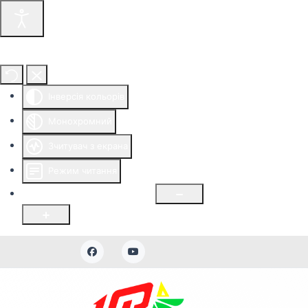
Інструменти доступності
Інверсія кольорів
Монохромний
Зчитувач з екрана
Режим читання
Розмір шрифту
100
%