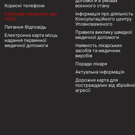
допомоги в умовах
Корисні телефони
воєнного стану
Календар медичних дат
Інформація про діяльність
2026
Консультаційного центру
Уповноваженого
Питання-Відповідь
Правила виклику швидкої
Електронна карта місць
медичної допомоги
надання первинної
медичної допомоги
Наявність лікарських
засобів та медичних
виробів
Поради лікаря
Актуальна інформація
Дорожня карта для
постраждалих від збройно
агресії