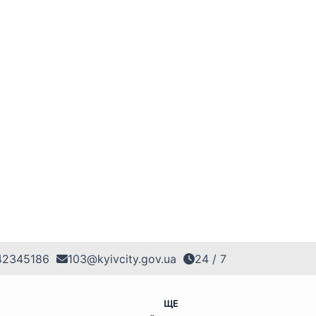
42345186
103@kyivcity.gov.ua
24 / 7
ЩЕ