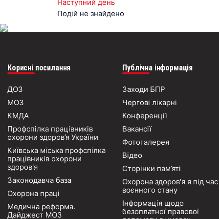
Наступний день
Подій не знайдено
Корисні посилання
Публічна інформація
ДОЗ
Заходи БПР
МОЗ
Чергові лікарні
КМДА
Конференції
Профспілка працівників
Вакансії
охорони здоров’я України
Фотогалерея
Київська міська профспілка
Відео
працівників охорони
здоров'я
Сторінки пам’яті
Законодавча база
Охорона здоров'я я під час
воєнного стану
Охорона праці
Інформація щодо
Медична реформа.
безоплатної правової
Дайджест МОЗ