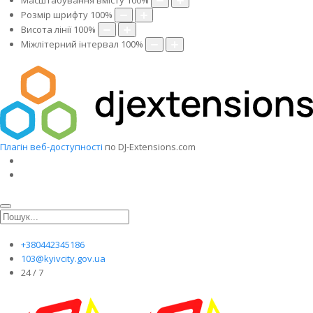
Масштабування вмісту
100
%
Розмір шрифту
100
%
Висота лінії
100
%
Міжлітерний інтервал
100
%
Плагін веб-доступності
по DJ-Extensions.com
+380442345186
103@kyivcity.gov.ua
24 / 7