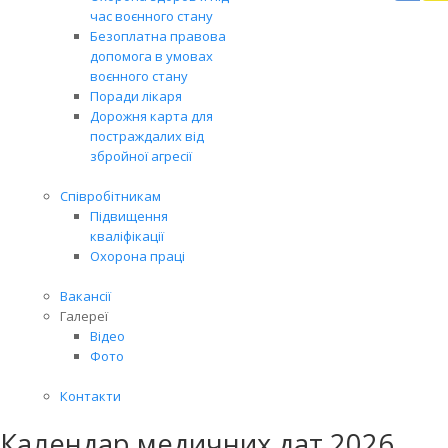
Вря
час воєнного стану
біл
Безоплатна правова
житт
допомога в умовах
раз
воєнного стану
Поради лікаря
Дорожня карта для
постраждалих від
збройної агресії
Співробітникам
Підвищення
кваліфікації
Охорона праці
Вакансії
Галереї
Відео
Фото
Контакти
Календар медичних дат 2026