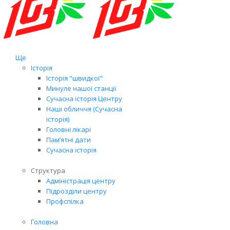
Ще
Історія
Історія "швидкої"
Минуле нашої станції
Сучасна історія Центру
Наші обличчя (Сучасна
історія)
Головні лікарі
Пам’ятні дати
Сучасна історія
Структура
Адміністрація центру
Підрозділи центру
Профспілка
Головна