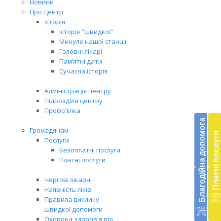
Новини
Про Центр
Історія
Історія "швидкої"
Минуле нашої станції
Головні лікарі
Пам’ятні дати
Сучасна історія
Адміністрація центру
Підрозділи центру
Бл
Профспілка
до
Благодійна допомога
Громадянам
Платні послуги
Підт
Послуги
діял
Безоплатні послуги
екст
Платні послуги
‹
‹
меди
доп
Чергові лікарні
в
Наявність ліків
Укра
Правила виклику
благ
швидкої допомоги
доп
Охорона здоров'я під