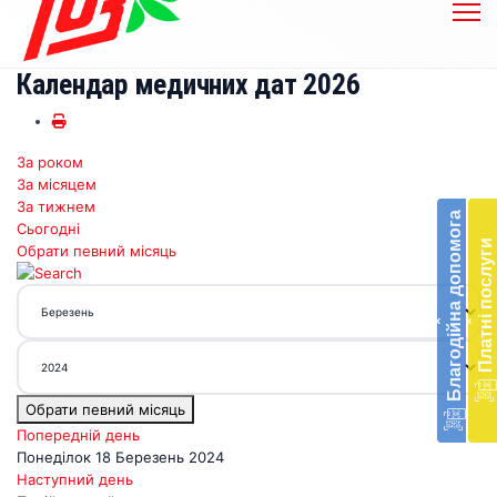
Календар медичних дат 2026
За роком
Бл
За місяцем
до
За тижнем
Благодійна допомога
Сьогодні
Підт
Платні послуги
Обрати певний місяць
діял
екст
меди
‹
‹
доп
в
Укра
благ
Обрати певний місяць
доп
Вря
Попередній день
біл
Понеділок 18 Березень 2024
житт
Наступний день