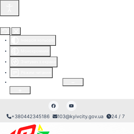
Інструменти доступності
Інверсія кольорів
Монохромний
Зчитувач з екрана
Режим читання
Розмір шрифту
100
%
+380442345186
103@kyivcity.gov.ua
24 / 7