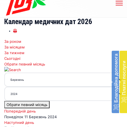
Календар медичних дат 2026
За роком
Бл
За місяцем
до
За тижнем
Благодійна допомога
Сьогодні
Підт
Платні послуги
Обрати певний місяць
діял
екст
меди
‹
‹
доп
в
Укра
благ
Обрати певний місяць
доп
Вря
Попередній день
біл
Понеділок 11 Березень 2024
житт
Наступний день