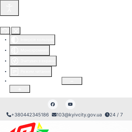
Інструменти доступності
Інверсія кольорів
Монохромний
Зчитувач з екрана
Режим читання
Розмір шрифту
100
%
+380442345186
103@kyivcity.gov.ua
24 / 7