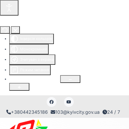
Інструменти доступності
Інверсія кольорів
Монохромний
Зчитувач з екрана
Режим читання
Розмір шрифту
100
%
+380442345186
103@kyivcity.gov.ua
24 / 7