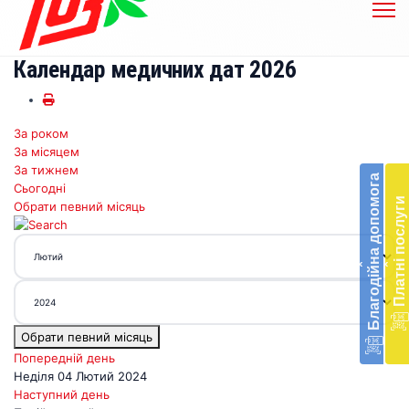
Календар медичних дат 2026
За роком
Бл
За місяцем
до
За тижнем
Благодійна допомога
Сьогодні
Підт
Платні послуги
Обрати певний місяць
діял
екст
меди
‹
‹
доп
в
Укра
благ
Обрати певний місяць
доп
Вря
Попередній день
біл
Неділя 04 Лютий 2024
житт
Наступний день