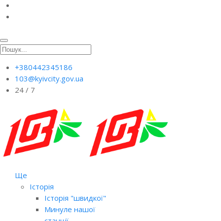
+380442345186
103@kyivcity.gov.ua
24 / 7
Ще
Історія
Історія "швидкої"
Минуле нашої
станції