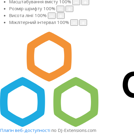
Масштабування вмісту
100
%
Розмір шрифту
100
%
Висота лінії
100
%
Міжлітерний інтервал
100
%
Плагін веб-доступності
по DJ-Extensions.com