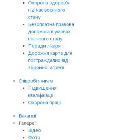
Охорона здоров'я
під час воєнного
стану
Безоплатна правова
допомога в умовах
воєнного стану
Поради лікаря
Дорожня карта для
постраждалих від
збройної агресії
Співробітникам
Підвищення
кваліфікації
Охорона праці
Вакансії
Галереї
Відео
Фото