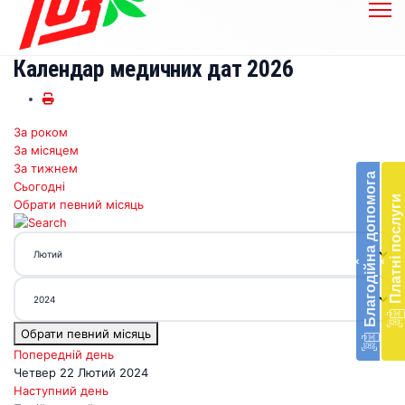
Календар медичних дат 2026
За роком
Бл
За місяцем
до
За тижнем
Благодійна допомога
Сьогодні
Підт
Платні послуги
Обрати певний місяць
діял
екст
меди
‹
‹
доп
в
Укра
благ
Обрати певний місяць
доп
Вря
Попередній день
біл
Четвер 22 Лютий 2024
житт
Наступний день