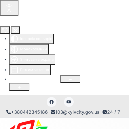
Інструменти доступності
Інверсія кольорів
Монохромний
Зчитувач з екрана
Режим читання
Розмір шрифту
100
%
+380442345186
103@kyivcity.gov.ua
24 / 7