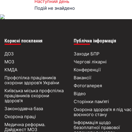
Наступний день
Подій не знайдено
Корисні посилання
Публічна інформація
ДОЗ
Заходи БПР
МОЗ
Чергові лікарні
КМДА
Конференції
Профспілка працівників
Вакансії
охорони здоров’я України
Фотогалерея
Київська міська профспілка
Відео
працівників охорони
здоров'я
Сторінки пам’яті
Законодавча база
Охорона здоров'я я під час
воєнного стану
Охорона праці
Інформація щодо
Медична реформа.
безоплатної правової
Дайджест МОЗ