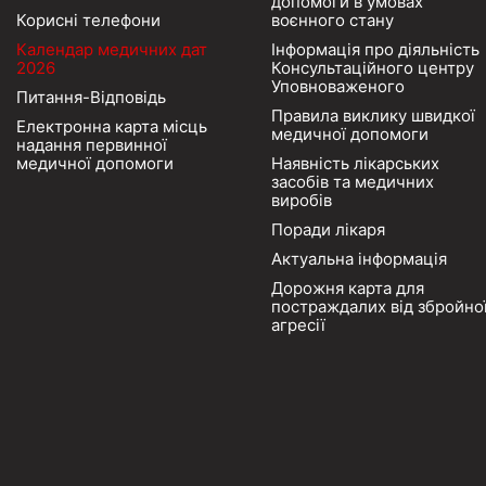
допомоги в умовах
Корисні телефони
воєнного стану
Календар медичних дат
Інформація про діяльність
2026
Консультаційного центру
Уповноваженого
Питання-Відповідь
Правила виклику швидкої
Електронна карта місць
медичної допомоги
надання первинної
медичної допомоги
Наявність лікарських
засобів та медичних
виробів
Поради лікаря
Актуальна інформація
Дорожня карта для
постраждалих від збройно
агресії