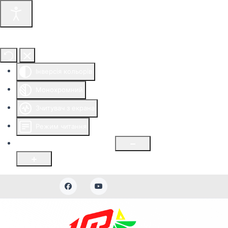
Інструменти доступності
Інверсія кольорів
Монохромний
Зчитувач з екрана
Режим читання
Розмір шрифту
100
%