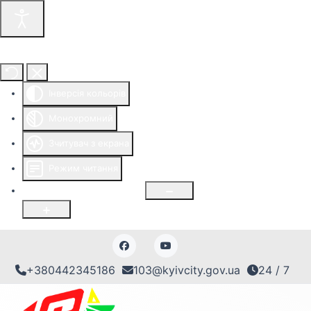
Інструменти доступності
Інверсія кольорів
Монохромний
Зчитувач з екрана
Режим читання
Розмір шрифту
100
%
+380442345186
103@kyivcity.gov.ua
24 / 7