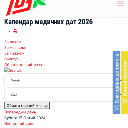
Календар медичних дат 2026
За роком
Бл
За місяцем
до
За тижнем
Благодійна допомога
Сьогодні
Підт
Платні послуги
Обрати певний місяць
діял
екст
меди
‹
‹
доп
в
Укра
благ
Обрати певний місяць
доп
Вря
Попередній день
біл
Субота 17 Лютий 2024
житт
Наступний день