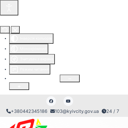
Інструменти доступності
Інверсія кольорів
Монохромний
Зчитувач з екрана
Режим читання
Розмір шрифту
100
%
+380442345186
103@kyivcity.gov.ua
24 / 7