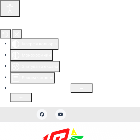
Інструменти доступності
Інверсія кольорів
Монохромний
Зчитувач з екрана
Режим читання
Розмір шрифту
100
%