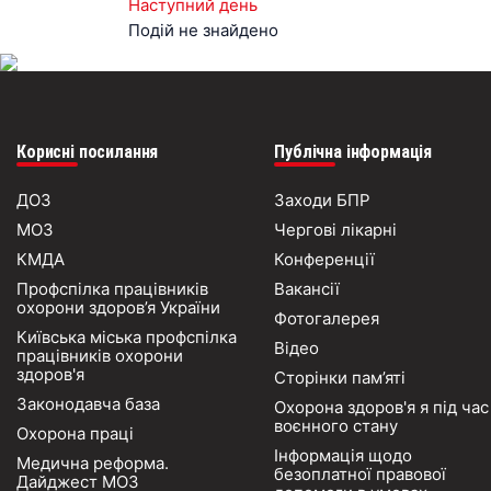
Наступний день
Подій не знайдено
Корисні посилання
Публічна інформація
ДОЗ
Заходи БПР
МОЗ
Чергові лікарні
КМДА
Конференції
Профспілка працівників
Вакансії
охорони здоров’я України
Фотогалерея
Київська міська профспілка
Відео
працівників охорони
здоров'я
Сторінки пам’яті
Законодавча база
Охорона здоров'я я під час
воєнного стану
Охорона праці
Інформація щодо
Медична реформа.
безоплатної правової
Дайджест МОЗ