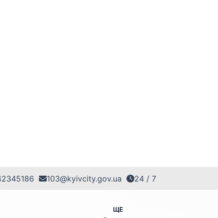
42345186
103@kyivcity.gov.ua
24 / 7
ЩЕ