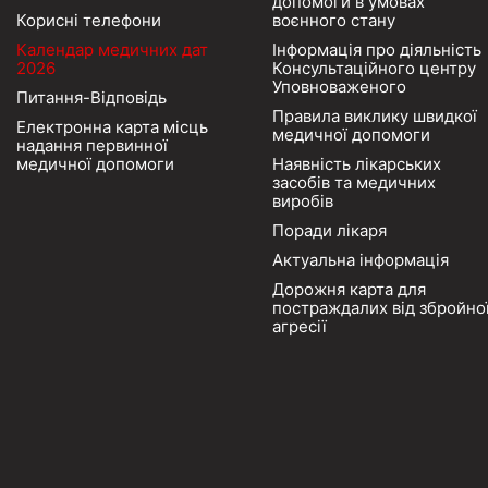
допомоги в умовах
Корисні телефони
воєнного стану
Календар медичних дат
Інформація про діяльність
2026
Консультаційного центру
Уповноваженого
Питання-Відповідь
Правила виклику швидкої
Електронна карта місць
медичної допомоги
надання первинної
медичної допомоги
Наявність лікарських
засобів та медичних
виробів
Поради лікаря
Актуальна інформація
Дорожня карта для
постраждалих від збройно
агресії