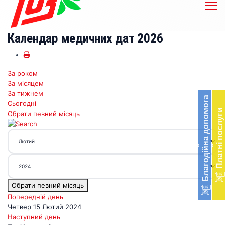
Календар медичних дат 2026
За роком
Бл
За місяцем
до
За тижнем
Благодійна допомога
Сьогодні
Підт
Платні послуги
Обрати певний місяць
діял
екст
меди
‹
‹
доп
в
Укра
благ
Обрати певний місяць
доп
Вря
Попередній день
біл
Четвер 15 Лютий 2024
житт
Наступний день