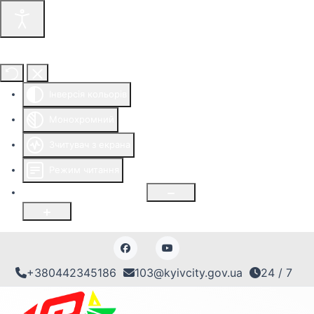
Інструменти доступності
Інверсія кольорів
Монохромний
Зчитувач з екрана
Режим читання
Розмір шрифту
100
%
+380442345186
103@kyivcity.gov.ua
24 / 7