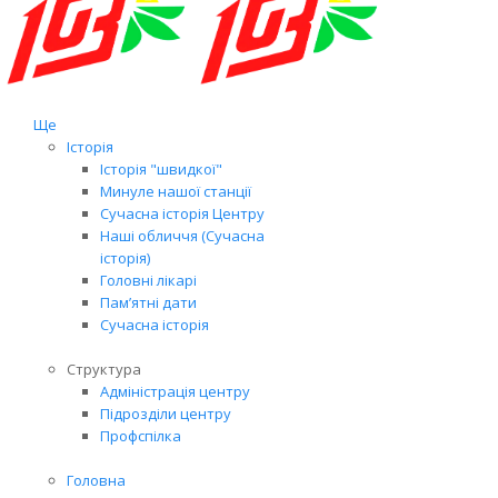
Ще
Історія
Історія "швидкої"
Минуле нашої станції
Сучасна історія Центру
Наші обличчя (Сучасна
історія)
Головні лікарі
Пам’ятні дати
Сучасна історія
Структура
Адміністрація центру
Підрозділи центру
Профспілка
Головна