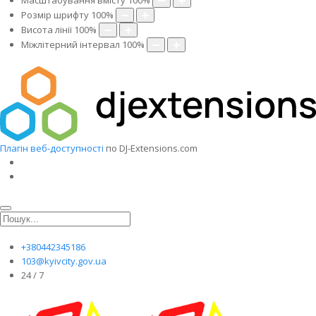
Масштабування вмісту
100
%
Розмір шрифту
100
%
Висота лінії
100
%
Міжлітерний інтервал
100
%
Плагін веб-доступності
по DJ-Extensions.com
+380442345186
103@kyivcity.gov.ua
24 / 7