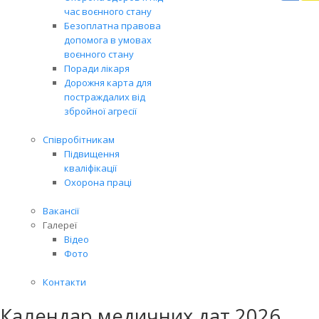
Вря
час воєнного стану
біл
Безоплатна правова
житт
допомога в умовах
раз
воєнного стану
Поради лікаря
Дорожня карта для
постраждалих від
збройної агресії
Співробітникам
Підвищення
кваліфікації
Охорона праці
Вакансії
Галереї
Відео
Фото
Контакти
Календар медичних дат 2026