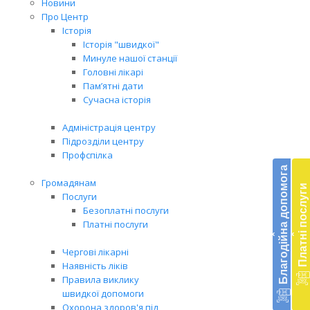
Новини
Про Центр
Історія
Історія "швидкої"
Минуле нашої станції
Головні лікарі
Пам’ятні дати
Сучасна історія
Адміністрація центру
Підрозділи центру
Бл
Профспілка
до
Благодійна допомога
Громадянам
Платні послуги
Підт
Послуги
діял
Безоплатні послуги
екст
Платні послуги
‹
‹
меди
доп
Чергові лікарні
в
Наявність ліків
Укра
Правила виклику
благ
швидкої допомоги
доп
Охорона здоров'я під